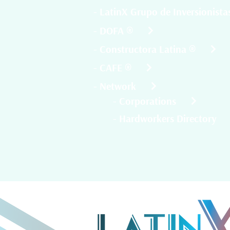
- DOFA ®
- Constructora Latina ®
- CAFE ®
- Network
- Corporations
- Hardworkers Directory