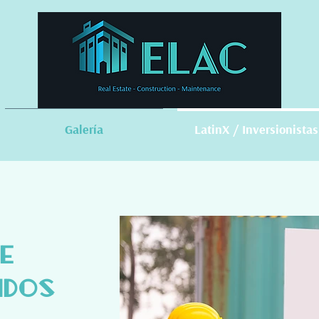
Galería
LatinX / Inversionistas
e
nidos